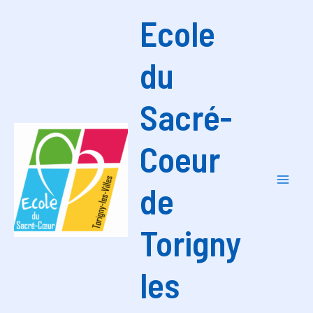
Aller
Ecole
au
contenu
du
Sacré-
Coeur
de
Mai
Men
Torigny
les