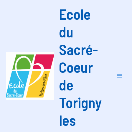
Aller
Ecole
au
contenu
du
Sacré-
Coeur
de
Mai
Men
Torigny
les