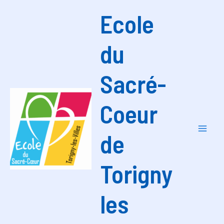
Aller
Ecole
au
contenu
du
Sacré-
Coeur
de
Mai
Men
Torigny
les