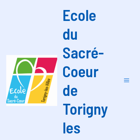
Aller
Ecole
au
contenu
du
Sacré-
Coeur
de
Mai
Men
Torigny
les